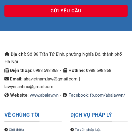
Địa chỉ:
Số 86 Trần Tử Bình, phường Nghĩa Đô, thành phố
Hà Nội.
Điện thoại:
0988.598.868 -
Hotline:
0988.598.868
Email:
abavietnam.law@gmail.com
|
lawyer.anhnx@gmail.com
Website:
www.abalaw.vn
-
Facebook: fb.com/abalawvn/
VỀ CHÚNG TÔI
DỊCH VỤ PHÁP LÝ
Giới thiệu
Tư vấn pháp luật