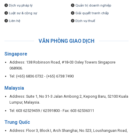
Dịch vụ pháp lý
Quản trị doanh nghiệp
Luật sư & cộng sự
Giải quyết tranh chấp
Liên hệ
Dịch vụ thuế
VĂN PHÒNG GIAO DỊCH
Singapore
Address: 138 Robinson Road, #18-03 Oxley Towers Singapore
068906.
Tel: (+65) 6836 0732 - (+65) 6738 7490
Malaysia
Address: Suite 1, No 31-3 Jalan Ambong 2, Kepong Baru, 52100 Kuala
Lumpur, Malaysia.
Tel: 603 62529459 / 62591800 - Fax: 603 62536311
Trung Quốc
Address: Floor 3, Block I, Arch Shanghai, No.523, Loushanguan Road,