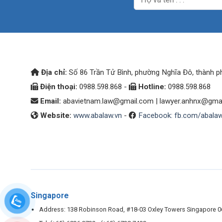
Địa chỉ:
Số 86 Trần Tử Bình, phường Nghĩa Đô, thành p
Điện thoại:
0988.598.868 -
Hotline:
0988.598.868
Email:
abavietnam.law@gmail.com
|
lawyer.anhnx@gma
Website:
www.abalaw.vn
-
Facebook: fb.com/abala
Singapore
Address: 138 Robinson Road, #18-03 Oxley Towers Singapore 0