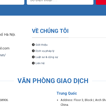
VỀ CHÚNG TÔI
hố Hà Nội.
Giới thiệu
il.com
Dịch vụ pháp lý
wvn/
Luật sư & cộng sự
Liên hệ
VĂN PHÒNG GIAO DỊCH
Trung Quốc
68906.
Address: Floor 3, Block I, Arch 
China.