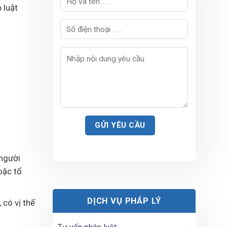
 luật
 người
oặc tố
DỊCH VỤ PHÁP LÝ
 có vị thế