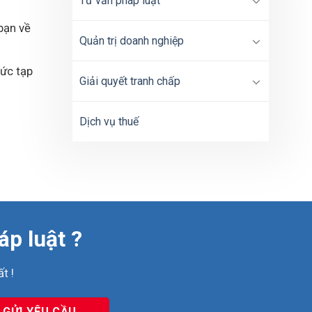
Tư vấn pháp luật
bạn về
Quản trị doanh nghiệp
hức tạp
Giải quyết tranh chấp
Dịch vụ thuế
áp luật ?
t !