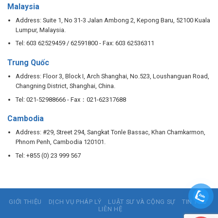
Malaysia
Address: Suite 1, No 31-3 Jalan Ambong 2, Kepong Baru, 52100 Kuala
Lumpur, Malaysia.
Tel: 603 62529459 / 62591800 - Fax: 603 62536311
Trung Quốc
Address: Floor 3, Block I, Arch Shanghai, No.523, Loushanguan Road,
Changning District, Shanghai, China.
Tel: 021-52988666 - Fax：021-62317688
Cambodia
Address: #29, Street 294, Sangkat Tonle Bassac, Khan Chamkarmon,
Phnom Penh, Cambodia 120101.
Tel: +855 (0) 23 999 567
GIỚI THIỆU
DỊCH VỤ PHÁP LÝ
LUẬT SƯ VÀ CỘNG SỰ
TIN TỨC
LIÊN HỆ