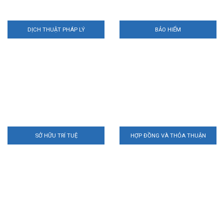
DỊCH THUẬT PHÁP LÝ
BẢO HIỂM
SỞ HỮU TRÍ TUỆ
HỢP ĐỒNG VÀ THỎA THUẬN