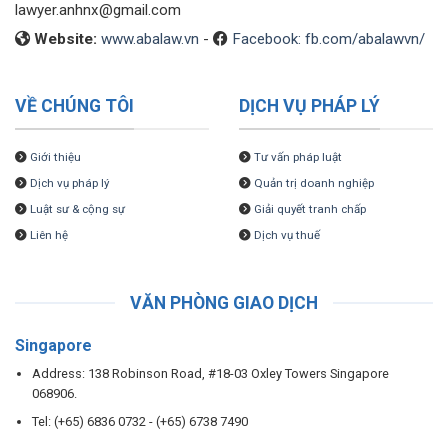
lawyer.anhnx@gmail.com
Website:
www.abalaw.vn
-
Facebook: fb.com/abalawvn/
VỀ CHÚNG TÔI
DỊCH VỤ PHÁP LÝ
Giới thiệu
Tư vấn pháp luật
Dịch vụ pháp lý
Quản trị doanh nghiệp
Luật sư & cộng sự
Giải quyết tranh chấp
Liên hệ
Dịch vụ thuế
VĂN PHÒNG GIAO DỊCH
Singapore
Address: 138 Robinson Road, #18-03 Oxley Towers Singapore
068906.
Tel: (+65) 6836 0732 - (+65) 6738 7490