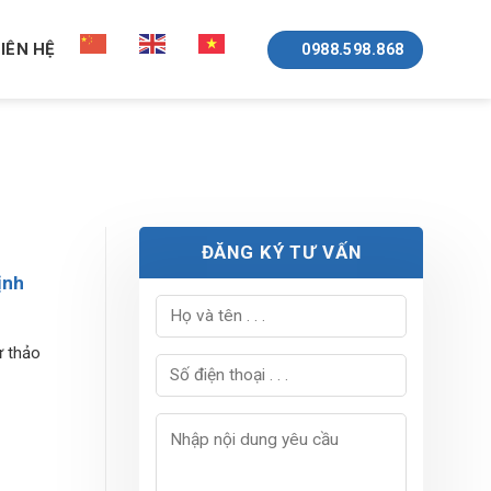
LIÊN HỆ
0988.598.868
ĐĂNG KÝ TƯ VẤN
ịnh
ự thảo