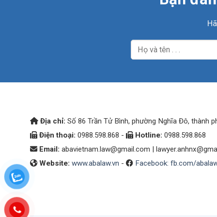
Hã
Địa chỉ:
Số 86 Trần Tử Bình, phường Nghĩa Đô, thành p
Điện thoại:
0988.598.868 -
Hotline:
0988.598.868
Email:
abavietnam.law@gmail.com
|
lawyer.anhnx@gma
Website:
www.abalaw.vn
-
Facebook: fb.com/abala