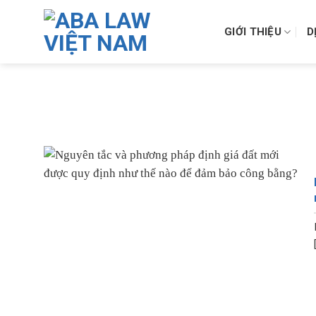
Skip
to
GIỚI THIỆU
D
content