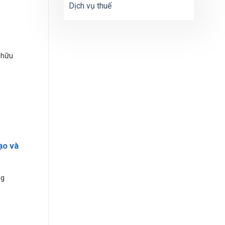
Dịch vụ thuế
 hữu
ạo và
ng