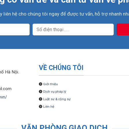
y liên hệ cho chúng tôi ngay để được tư vấn, hỗ trợ nhanh nhấ
VỀ CHÚNG TÔI
hố Hà Nội.
Giới thiệu
il.com
Dịch vụ pháp lý
wvn/
Luật sư & cộng sự
Liên hệ
VĂN PHÒNG GIAO DỊCH