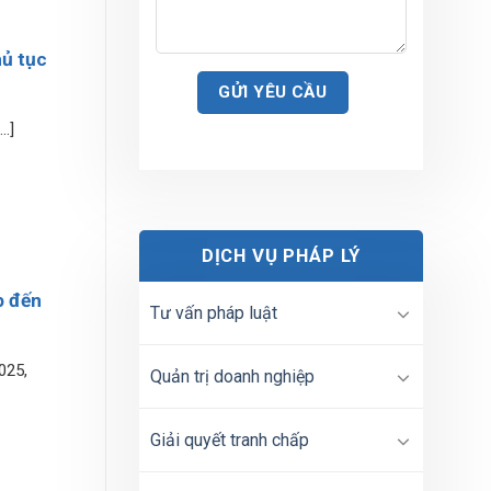
hủ tục
.]
DỊCH VỤ PHÁP LÝ
p đến
Tư vấn pháp luật
025,
Quản trị doanh nghiệp
Giải quyết tranh chấp