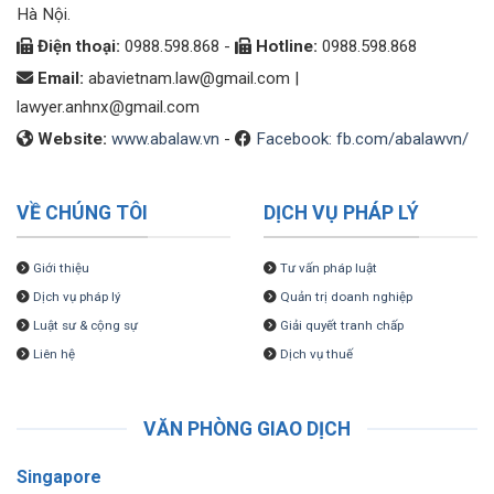
Hà Nội.
Điện thoại:
0988.598.868 -
Hotline:
0988.598.868
Email:
abavietnam.law@gmail.com
|
lawyer.anhnx@gmail.com
Website:
www.abalaw.vn
-
Facebook: fb.com/abalawvn/
VỀ CHÚNG TÔI
DỊCH VỤ PHÁP LÝ
Giới thiệu
Tư vấn pháp luật
Dịch vụ pháp lý
Quản trị doanh nghiệp
Luật sư & cộng sự
Giải quyết tranh chấp
Liên hệ
Dịch vụ thuế
VĂN PHÒNG GIAO DỊCH
Singapore