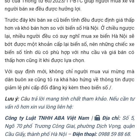
số của Thông tư 60/2023/TT-BTC giúp người mua xe và
người bán xe đều được hưởng lợi.
Trước đây khi bán xe cũ biển tỉnh đều được định giá thấp
hơn và khó bán hơn so với biển số Hà Nội. Ở chiều ngược
lại, nhiều người đều có suy nghĩ mua xe biển Hà Nội sẽ
bớt được một khoản cấp lại biển số, nên những chiếc xe
biển số tỉnh dù có phù hợp với nhu cầu và giá bán có
thấp hơn cũng ít khi được lựa chọn.
Với quy định mới, không chỉ người mua vui mừng mà
dân buôn xe cũng tỏ ra khá hào hứng về thông tin được
giảm lệ phí cấp đổi đăng ký kèm theo biển số./.
Lưu ý:
Câu
trả lời mang tính chất tham khảo. Nếu cần tư
vấn rõ hơn xin vui lòng liên hệ:
Công ty Luật TNHH ABA Việt Nam
|
Địa chỉ:
Số 5,
Ngõ 70 phố Trương Công Giai, phường Dịch Vọng, quận
Cầu Giấy, thành phố Hà Nội –
Điện thoại:
0988 59 88 68.