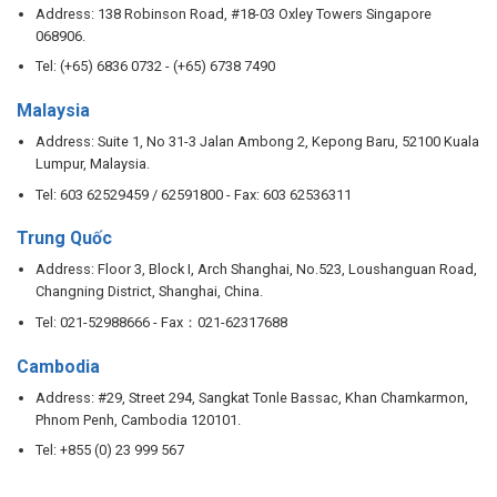
Address: 138 Robinson Road, #18-03 Oxley Towers Singapore
068906.
Tel: (+65) 6836 0732 - (+65) 6738 7490
Malaysia
Address: Suite 1, No 31-3 Jalan Ambong 2, Kepong Baru, 52100 Kuala
Lumpur, Malaysia.
Tel: 603 62529459 / 62591800 - Fax: 603 62536311
Trung Quốc
Address: Floor 3, Block I, Arch Shanghai, No.523, Loushanguan Road,
Changning District, Shanghai, China.
Tel: 021-52988666 - Fax：021-62317688
Cambodia
Address: #29, Street 294, Sangkat Tonle Bassac, Khan Chamkarmon,
Phnom Penh, Cambodia 120101.
Tel: +855 (0) 23 999 567