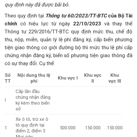
quy định này đã được bãi bỏ.
Theo quy định tại
Thông tư 60/2023/TT-BTC
của Bộ Tài
chính
có hiệu lực từ ngày
22/10/2023
và thay thế
Thông tư 229/2016/TT-BTC quy định mức thu, chế độ
thu, nộp, miễn, quản lý lệ phí đăng ký, cấp biển phương
tiện giao thông cơ giới đường bộ thì mức thu lệ phí cấp
chứng nhận đăng ký, biển số phương tiện giao thông đã
có sự thay đổi. Cụ thể:
Số
Nội dung thu lệ
Khu vực
Khu
Khu vực I
TT
phí
II
vực III
Cấp lần đầu
chứng nhận đăng
I
ký kèm theo biển
số
Xe ô tô, trừ xe ô
tô quy định tại
1
500.000
150.000
150.000
điểm 2, điểm 3
Mục này