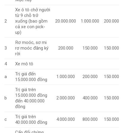
Xe ô tô chở người
từ 9 chỗ trở
2
xuống (bao gồm
20.000.000
1.000.000
200.000
cả xe con pick-
up)
Rơ moóc, sơ mi
3
rơ moóc đăng ký
200.000
150.000
150.000
rời
4
Xe mô tô
Trị giá đến
a
1.000.000
200.000
150.000
15.000.000 đồng
Trị giá trên
15.000.000 đồng
b
2.000.000
400.000
150.000
đến 40.000.000
đồng
Trị giá trên
c
4.000.000
800.000
150.000
40.000.000 đồng
Cấp đổi chứng