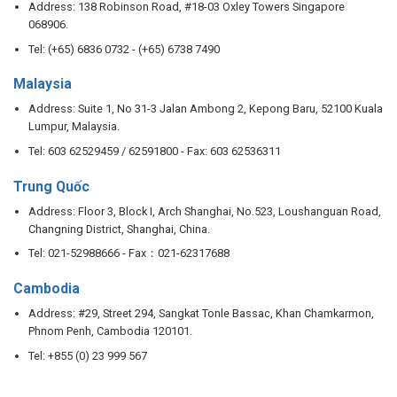
Address: 138 Robinson Road, #18-03 Oxley Towers Singapore
068906.
Tel: (+65) 6836 0732 - (+65) 6738 7490
Malaysia
Address: Suite 1, No 31-3 Jalan Ambong 2, Kepong Baru, 52100 Kuala
Lumpur, Malaysia.
Tel: 603 62529459 / 62591800 - Fax: 603 62536311
Trung Quốc
Address: Floor 3, Block I, Arch Shanghai, No.523, Loushanguan Road,
Changning District, Shanghai, China.
Tel: 021-52988666 - Fax：021-62317688
Cambodia
Address: #29, Street 294, Sangkat Tonle Bassac, Khan Chamkarmon,
Phnom Penh, Cambodia 120101.
Tel: +855 (0) 23 999 567