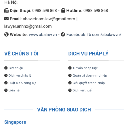
Hà Nội.
Điện thoại:
0988.598.868 -
Hotline:
0988.598.868
Email:
abavietnam.law@gmail.com
|
lawyer.anhnx@gmail.com
Website:
www.abalaw.vn
-
Facebook: fb.com/abalawvn/
VỀ CHÚNG TÔI
DỊCH VỤ PHÁP LÝ
Giới thiệu
Tư vấn pháp luật
Dịch vụ pháp lý
Quản trị doanh nghiệp
Luật sư & cộng sự
Giải quyết tranh chấp
Liên hệ
Dịch vụ thuế
VĂN PHÒNG GIAO DỊCH
Singapore