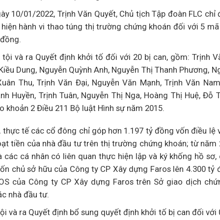
ày 10/01/2022, Trịnh Văn Quyết, Chủ tịch Tập đoàn FLC chỉ 
iện hành vi thao túng thị trường chứng khoán đối với 5 mã
 đồng.
i và ra Quyết định khởi tố đối với 20 bị can, gồm: Trịnh V
n Kiều Dung, Nguyễn Quỳnh Anh, Nguyễn Thị Thanh Phương, N
Xuân Thu, Trịnh Văn Đại, Nguyễn Văn Mạnh, Trịnh Văn Na
nh Huyền, Trịnh Tuân, Nguyễn Thị Nga, Hoàng Thị Huệ, Đỗ 
eo khoản 2 Điều 211 Bộ luật Hình sự năm 2015.
 thực tế các cổ đông chỉ góp hơn 1.197 tỷ đồng vốn điều lệ
t tiền của nhà đầu tư trên thị trường chứng khoán; từ năm
 các cá nhân có liên quan thực hiện lập và ký khống hồ sơ,
ốn chủ sở hữu của Công ty CP Xây dựng Faros lên 4.300 tỷ 
 ROS của Công ty CP Xây dựng Faros trên Sở giao dịch ch
c nhà đầu tư.
và ra Quyết định bổ sung quyết định khởi tố bị can đối với 0