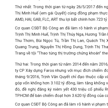
Thứ nhất: Trong thời gian từ ngày 26/5/2017 đến ng
Thị Minh Huế (em gái Quyết) cùng đồng phạm thực h
AMD, HAI, GAB, FLC, ART thu lợi bất chính hơn 723 tỷ
Cơ quan CSĐT Bộ Công an đã làm rõ hành vi phạm tộ
Trịnh Thị Minh Huế, Trịnh Thị Thúy Nga, Hương Trầ
Thu Thơm, Bùi Ngọc Tú, Trần Thị Lan, Quách Thị 
Quang Trung, Nguyễn Thị Hồng Dung, Trịnh Thị Tha
Trang về tội “Thao túng thị trường chứng khoán” th
Thứ hai: Trong thời gian từ năm 2014 đến năm 2016,
ty CP Xây dựng Faros nhưng với mục đích chiếm đoạ
tháng 9/2016, Trịnh Văn Quyết chỉ đạo thuộc cấp và
góp vốn khống hơn 3.102 tỷ đồng, làm tăng khống v
đó, đề nghị đăng ký niêm yết 430 triệu cổ phiếu
TP.HCM để bán chiếm đoạt hơn 3.620 tỷ đồng của cá
Cơ quan CSĐT Bộ Công an đã làm rõ hành vi phạm tội 