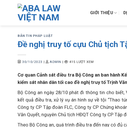
Skip
to
GIỚI THIỆU
D
content
BẢN TIN PHÁP LUẬT
Đề nghị truy tố cựu Chủ tịch 
30/10/2023
|
ADMIN
|
415 LƯỢT XEM
Cơ quan Cảnh sát điều tra Bộ Công an ban hành Kết
kiểm sát nhân dân tối cao đề nghị truy tố Trịnh V
Bộ Công an ngày 28/10 phát đi thông tin cho biết
kết quả điều tra, xử lý vụ án hình sự về tội “Thao 
Công ty CP Tập đoàn FLC, Công ty CP Chứng khoán 
Văn Quyết, nguyên Chủ tịch HĐQT Công ty CP Tập đ
Theo Bộ Công an, quá trình điều tra đến nay có đủ c