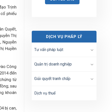
đạo Trịnh
 cổ phiếu
ăn Quyết,
guyễn Thị
DỊCH VỤ PHÁP LÝ
m, Nguyễn
Thị Huyền
Tư vấn pháp luật
Quản trị doanh nghiệp
 vào Công
 2014 đến
Giải quyết tranh chấp
 chứng từ
đồng; sau
ứng khoán
Dịch vụ thuế
4 bị can,