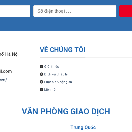
VỀ CHÚNG TÔI
hố Hà Nội.
Giới thiệu
il.com
Dịch vụ pháp lý
wvn/
Luật sư & cộng sự
Liên hệ
VĂN PHÒNG GIAO DỊCH
Trung Quốc