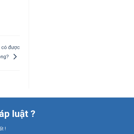
y có được
ông?
áp luật ?
t !