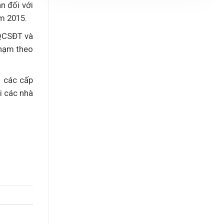
n đối với
ăm 2015.
CQCSĐT và
phạm theo
n các cấp
i các nhà