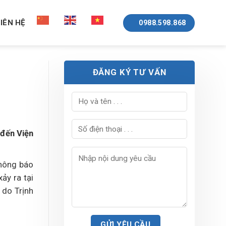
LIÊN HỆ
0988.598.868
ĐĂNG KÝ TƯ VẤN
 đến Viện
thông báo
ảy ra tại
 do Trịnh