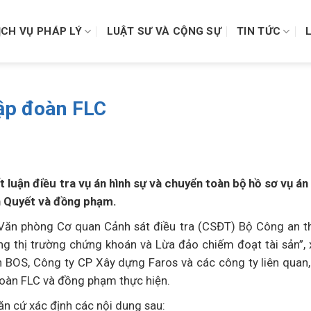
ỊCH VỤ PHÁP LÝ
LUẬT SƯ VÀ CỘNG SỰ
TIN TỨC
Tập đoàn FLC
 luận điều tra vụ án hình sự và chuyển toàn bộ hồ sơ vụ án
ăn Quyết và đồng phạm.
, Văn phòng Cơ quan Cảnh sát điều tra (CSĐT) Bộ Công an 
túng thị trường chứng khoán và Lừa đảo chiếm đoạt tài sản”, x
BOS, Công ty CP Xây dựng Faros và các công ty liên quan,
oàn FLC và đồng phạm thực hiện.
ăn cứ xác định các nội dung sau: