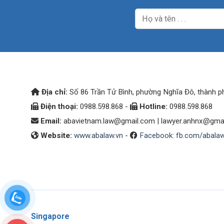
Địa chỉ:
Số 86 Trần Tử Bình, phường Nghĩa Đô, thành p
Điện thoại:
0988.598.868 -
Hotline:
0988.598.868
Email:
abavietnam.law@gmail.com
|
lawyer.anhnx@gma
Website:
www.abalaw.vn
-
Facebook: fb.com/abala
Singapore