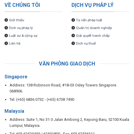
VỀ CHÚNG TÔI
DỊCH VỤ PHÁP LÝ
Giới thiệu
Tư vấn pháp luật
Dịch vụ pháp lý
Quản trị doanh nghiệp
Luật sư & cộng sự
Giải quyết tranh chấp
Liên hệ
Dịch vụ thuế
VĂN PHÒNG GIAO DỊCH
Singapore
Address: 138 Robinson Road, #18-03 Oxley Towers Singapore
068906.
Tel: (+65) 6836 0732 - (+65) 6738 7490
Malaysia
Address: Suite 1, No 31-3 Jalan Ambong 2, Kepong Baru, 52100 Kuala
Lumpur, Malaysia.
Tel: 603 62529459 / 62591800 - Fax: 603 62536311