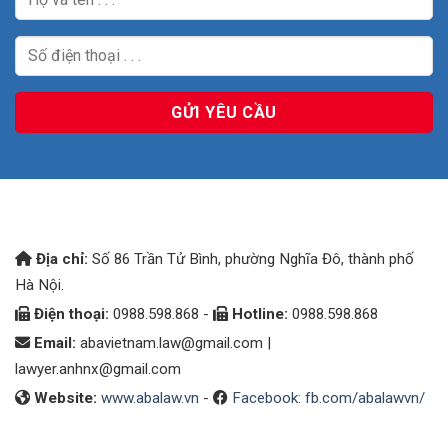
Địa chỉ:
Số 86 Trần Tử Bình, phường Nghĩa Đô, thành phố
Hà Nội.
Điện thoại:
0988.598.868 -
Hotline:
0988.598.868
Email:
abavietnam.law@gmail.com
|
lawyer.anhnx@gmail.com
Website:
www.abalaw.vn
-
Facebook: fb.com/abalawvn/