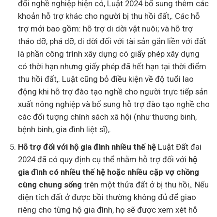
đổi nghề nghiệp hiện có, Luật 2024 bổ sung thêm các
khoản hỗ trợ khác cho người bị thu hồi đất,. Các hỗ
trợ mới bao gồm: hỗ trợ di dời vật nuôi; và hỗ trợ
tháo dỡ, phá dỡ, di dời đối với tài sản gắn liền với đất
là phần công trình xây dựng có giấy phép xây dựng
có thời hạn nhưng giấy phép đã hết hạn tại thời điểm
thu hồi đất,. Luật cũng bỏ điều kiện về độ tuổi lao
động khi hỗ trợ đào tạo nghề cho người trực tiếp sản
xuất nông nghiệp và bổ sung hỗ trợ đào tạo nghề cho
các đối tượng chính sách xã hội (như thương binh,
bệnh binh, gia đình liệt sĩ),.
Hỗ trợ đối với hộ gia đình nhiều thế hệ
Luật Đất đai
2024 đã có quy định cụ thể nhằm hỗ trợ đối với
hộ
gia đình có nhiều thế hệ hoặc nhiều cặp vợ chồng
cùng chung sống
trên một thửa đất ở bị thu hồi,. Nếu
diện tích đất ở được bồi thường không đủ để giao
riêng cho từng hộ gia đình, họ sẽ được xem xét hỗ