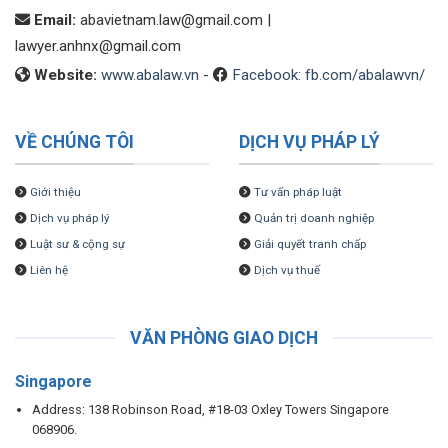
Email:
abavietnam.law@gmail.com
|
lawyer.anhnx@gmail.com
Website:
www.abalaw.vn
-
Facebook: fb.com/abalawvn/
VỀ CHÚNG TÔI
DỊCH VỤ PHÁP LÝ
Giới thiệu
Tư vấn pháp luật
Dịch vụ pháp lý
Quản trị doanh nghiệp
Luật sư & cộng sự
Giải quyết tranh chấp
Liên hệ
Dịch vụ thuế
VĂN PHÒNG GIAO DỊCH
Singapore
Address: 138 Robinson Road, #18-03 Oxley Towers Singapore
068906.