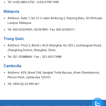
Tel: (+65) 6836 0732 - (+65) 6738 7490
Malaysia
Address: Suite 1, No 31-3 Jalan Ambong 2, Kepong Baru, 52100 Kuala
Lumpur, Malaysia.
Tel: 603 62529459 / 62591800 - Fax: 603 62536311
Trung Quốc
Address: Floor 3, Block I, Arch Shanghai, No.523, Loushanguan Road,
Changning District, Shanghai, China.
Tel: 021-52988666 - Fax：021-62317688
Cambodia
Address: #29, Street 294, Sangkat Tonle Bassac, Khan Chamkarmon,
Phnom Penh, Cambodia 120101.
Tel: +855 (0) 23 999 567