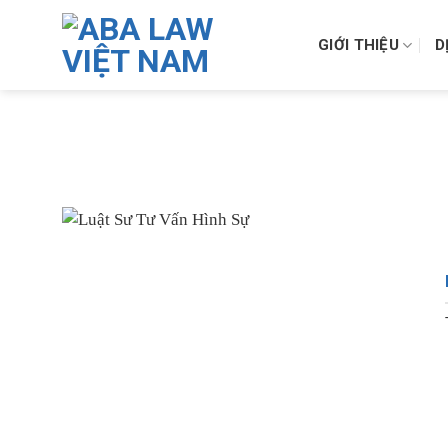
Skip
to
GIỚI THIỆU
D
content