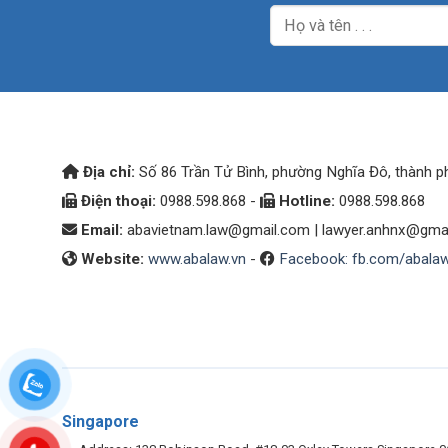
Địa chỉ:
Số 86 Trần Tử Bình, phường Nghĩa Đô, thành p
Điện thoại:
0988.598.868 -
Hotline:
0988.598.868
Email:
abavietnam.law@gmail.com
|
lawyer.anhnx@gma
Website:
www.abalaw.vn
-
Facebook: fb.com/abala
Singapore