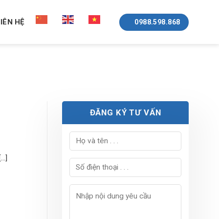
LIÊN HỆ
0988.598.868
ĐĂNG KÝ TƯ VẤN
..]