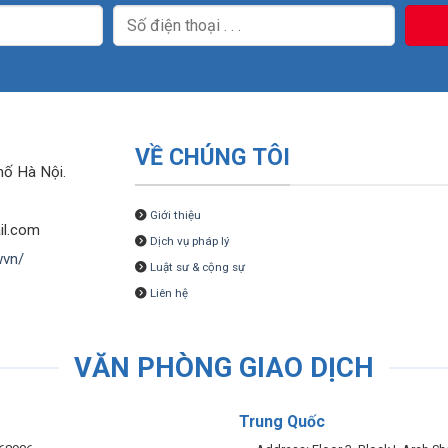
VỀ CHÚNG TÔI
hố Hà Nội.
Giới thiệu
il.com
Dịch vụ pháp lý
wvn/
Luật sư & cộng sự
Liên hệ
VĂN PHÒNG GIAO DỊCH
Trung Quốc