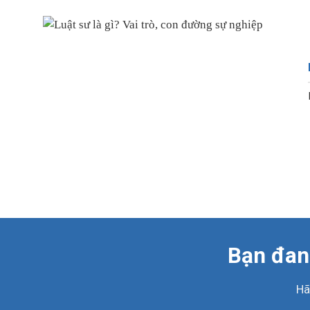
Bạn đang
Hã