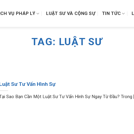
ỊCH VỤ PHÁP LÝ
LUẬT SƯ VÀ CỘNG SỰ
TIN TỨC
TAG:
LUẬT SƯ
Luật Sư Tư Vấn Hình Sự
Tại Sao Bạn Cần Một Luật Sư Tư Vấn Hình Sự Ngay Từ Đầu? Trong [.