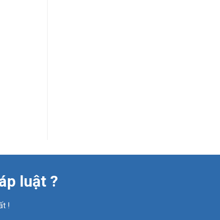
áp luật ?
t !